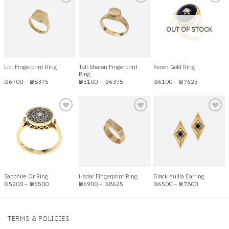
Add to
Add to
Add to
OUT OF STOCK
wishlist
wishlist
wishlist
Tali Sharon Fingerprint
Lior Fingerprint Ring
Keren Gold Ring
Ring
Price
Price
Price
₪
6700
–
₪
8375
₪
5100
–
₪
6375
₪
6100
–
₪
7625
range:
range:
range:
₪6700
₪5100
₪6100
through
through
through
₪8375
₪6375
₪7625
Add to
Add to
Add to
wishlist
wishlist
wishlist
Sapphire Or Ring
Hadar Fingerprint Ring
Black Yullia Earring
Price
Price
Price
₪
5200
–
₪
6500
₪
6900
–
₪
8625
₪
6500
–
₪
7800
range:
range:
range:
₪5200
₪6900
₪6500
through
through
through
₪6500
₪8625
₪7800
TERMS & POLICIES