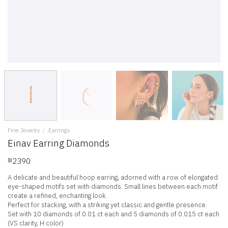
Fine Jewelry
/
Earrings
Einav Earring Diamonds
2390
₪
A delicate and beautiful hoop earring, adorned with a row of elongated
eye-shaped motifs set with diamonds. Small lines between each motif
create a refined, enchanting look.
Perfect for stacking, with a striking yet classic and gentle presence.
Set with 10 diamonds of 0.01 ct each and 5 diamonds of 0.015 ct each
(VS clarity, H color)