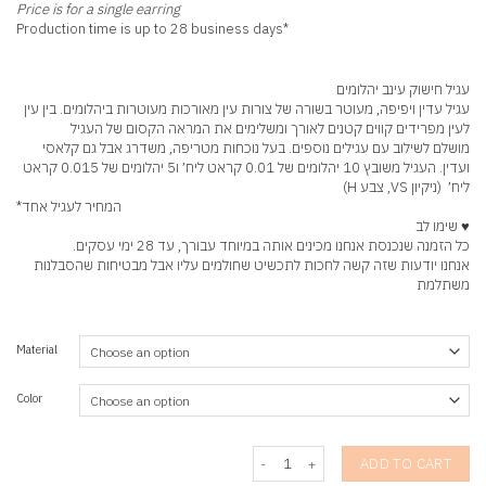
Price is for a single earring
*Production time is up to 28 business days
עגיל חישוק עינב יהלומים
עגיל עדין ויפיפה, מעוטר בשורה של צורות עין מאורכות מעוטרות ביהלומים. בין עין
לעין מפרידים קווים קטנים לאורך ומשלימים את המראה הקסום של העגיל
מושלם לשילוב עם עגילים נוספים. בעל נוכחות מטריפה, משדרג אבל גם קלאסי
ועדין. העגיל משובץ 10 יהלומים של 0.01 קראט ליח׳ ו5 יהלומים של 0.015 קראט
ליח׳ (ניקיון VS, צבע H)
המחיר לעגיל אחד*
♥ שימו לב
כל הזמנה שנכנסת אנחנו מכינים אותה במיוחד עבורך, עד 28 ימי עסקים.
אנחנו יודעות שזה קשה לחכות לתכשיט שחולמים עליו אבל מבטיחות שהסבלנות
משתלמת
Material
Color
Einav Earring Diamonds quantity
ADD TO CART