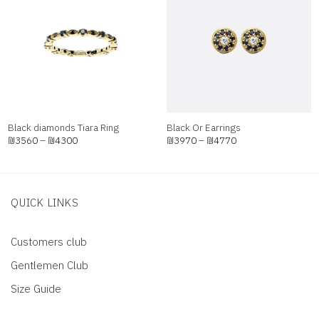
Add to
Add to
wishlist
wishlist
+
+
Black diamonds Tiara Ring
Black Or Earrings
Price
Price
₪
3560
–
₪
4300
₪
3970
–
₪
4770
range:
range:
₪3560
₪3970
through
through
₪4300
₪4770
QUICK LINKS
Customers club
Gentlemen Club
Size Guide