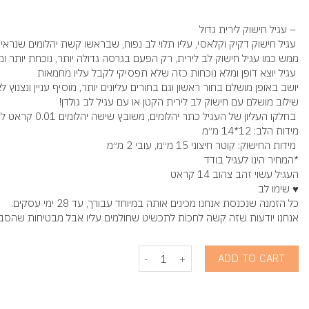
– עגיל חישוק לירית גדול
עגיל חישוק דקיק וקלאסי, עליו תלוי לב נפוח, שבראשו קשת יהלומים שנרא.
ממש כמו עגיל חישוק לב לירית, רק הפעם בגרסה גדולה יותר, נוכחת יותר ו!
עגיל יוצא דופן ומלא נוכחות כזה שלא תפסיקי לקבל עליו מחמאות
יושב באופן מושלם בחור ראשון וגם בחורים עליונים יותר, מוסיף עניין ונצנוץ לא
שילוב מושלם עם חישוק לב לירית הקטן או עם עגיל לב גולדן!
בחלקו העליון של העגיל כתר יהלומים, משובץ שישה יהלומים 0.01 קראט ליחידה (ניקיון VS, צבע H)
מידות הלב: 12*14 מ״מ
מידות החישוק: קוטר חיצוני 15 מ״מ, עובי 2 מ״מ
*המחיר הינו לעגיל בודד
העגיל עשוי זהב צהוב 14 קראט
♥ שימו לב
כל הזמנה שנכנסת אנחנו מכינים אותה במיוחד עבורך, עד 28 ימי עסקים.
אנחנו יודעות שזה קשה לחכות לתכשיט שחולמים עליו אבל מבטיחות שהס
Ira Lirit Earring quantity
ADD TO CART