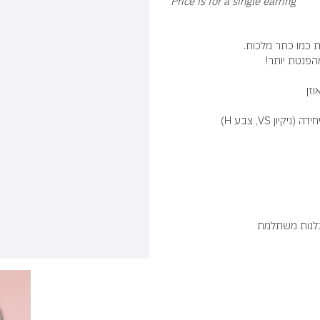
Price is for a single earring
ית כמו כתר מלכות
מהפנטת יותר
וזן
בלנות משתלמת