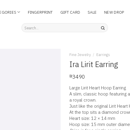
EGORIES
FINGERPRINT
GIFT CARD
SALE
NEW DROP
Search
for:
Fine Jewelry
/
Earrings
Ira Lirit Earring
₪
3490
Add to
wishlist
Large Lirit Heart Hoop Earring
A slim, classic hoop featuring
a royal crown.
Just like the original Lirit Heart
At the top sits a diamond crown
Heart size: 12 × 14 mm
Hoop size: 15 mm outer diame