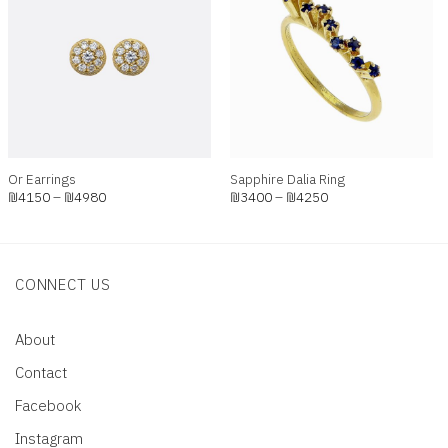
Add to
Add to
wishlist
wishlist
+
+
Or Earrings
Sapphire Dalia Ring
Price
Price
₪
4150
–
₪
4980
₪
3400
–
₪
4250
range:
range:
₪4150
₪3400
through
through
₪4980
₪4250
CONNECT US
About
Contact
Facebook
Instagram