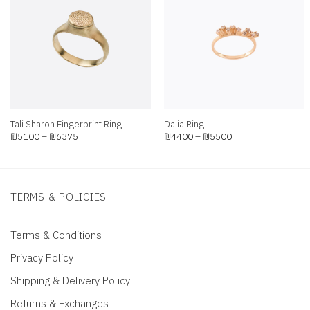
Add to
Add to
wishlist
wishlist
+
+
Tali Sharon Fingerprint Ring
Dalia Ring
Price
Price
₪
5100
–
₪
6375
₪
4400
–
₪
5500
range:
range:
₪5100
₪4400
through
through
₪6375
₪5500
TERMS & POLICIES
Terms & Conditions
Privacy Policy
Shipping & Delivery Policy
Returns & Exchanges