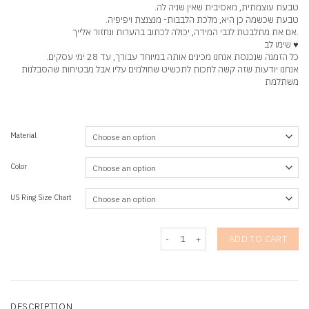
טבעת עוצמתית, מאסיבית שאין שניה לה.
טבעת שכשמה כן היא, מלכת הלבבות- מנצנצת ויפיפיה.
.אם את מתלבטת לגבי המידה, יכולה לכתוב בהערות ונחזור אלייך
♥ שימו לב
כל הזמנה שנכנסת אנחנו מכינים אותה במיוחד עבורך, עד 28 ימי עסקים.
אנחנו יודעות שזה קשה לחכות לתכשיט שחולמים עליו אבל מבטיחות שהסבלנות
משתלמת
Material
Color
US Ring Size Chart
Queen Saadit Ring quantity
ADD TO CART
DESCRIPTION