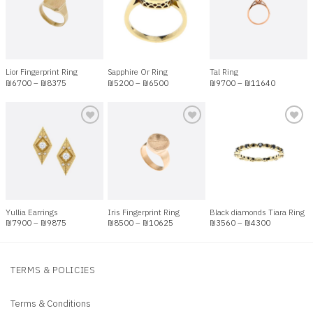
Add to
Add to
Add to
wishlist
wishlist
wishlist
Lior Fingerprint Ring
Sapphire Or Ring
Tal Ring
Price
Price
Price
₪
6700
–
₪
8375
₪
5200
–
₪
6500
₪
9700
–
₪
11640
range:
range:
range:
₪6700
₪5200
₪9700
through
through
through
₪8375
₪6500
₪11640
Add to
Add to
Add to
wishlist
wishlist
wishlist
Yullia Earrings
Iris Fingerprint Ring
Black diamonds Tiara Ring
Price
Price
Price
₪
7900
–
₪
9875
₪
8500
–
₪
10625
₪
3560
–
₪
4300
range:
range:
range:
₪7900
₪8500
₪3560
through
through
through
₪9875
₪10625
₪4300
TERMS & POLICIES
Terms & Conditions